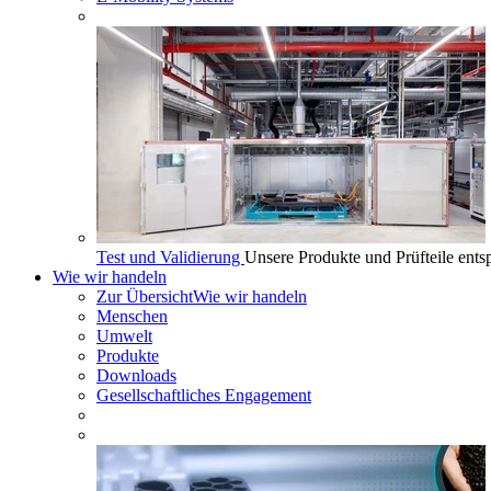
Test und Validierung
Unsere Produkte und Prüfteile ents
Wie wir handeln
Zur Übersicht
Wie wir handeln
Menschen
Umwelt
Produkte
Downloads
Gesellschaftliches Engagement