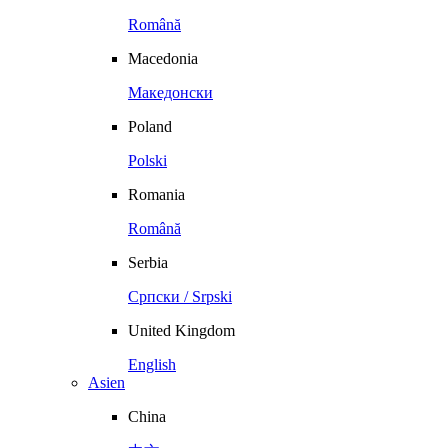
Română
Macedonia
Македонски
Poland
Polski
Romania
Română
Serbia
Српски / Srpski
United Kingdom
English
Asien
China