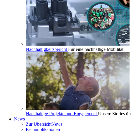
Nachhaltigkeitsbericht
Für eine nachhaltige Mobilität
Nachhaltige Projekte und Engagement
Unsere Stories üb
News
Zur Übersicht
News
Fachpublikationen