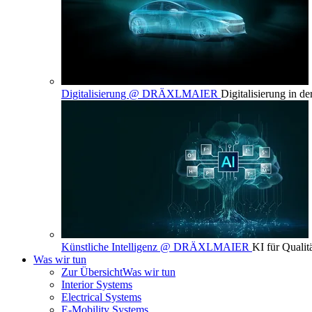
Digitalisierung @ DRÄXLMAIER
Digitalisierung in d
Künstliche Intelligenz @ DRÄXLMAIER
KI für Qualit
Was wir tun
Zur Übersicht
Was wir tun
Interior Systems
Electrical Systems
E-Mobility Systems