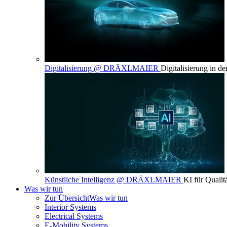
Digitalisierung @ DRÄXLMAIER
Digitalisierung in d
Künstliche Intelligenz @ DRÄXLMAIER
KI für Qualit
Was wir tun
Zur Übersicht
Was wir tun
Interior Systems
Electrical Systems
E-Mobility Systems