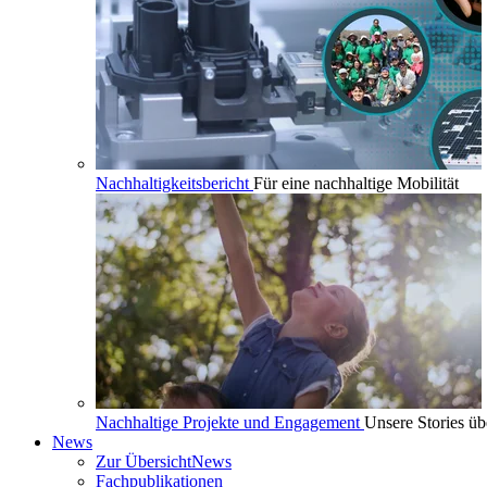
Nachhaltigkeitsbericht
Für eine nachhaltige Mobilität
Nachhaltige Projekte und Engagement
Unsere Stories üb
News
Zur Übersicht
News
Fachpublikationen