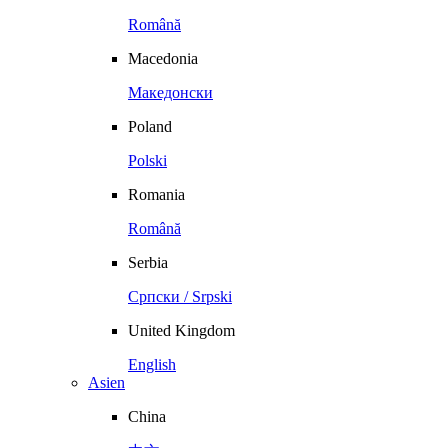
Română
Macedonia
Македонски
Poland
Polski
Romania
Română
Serbia
Српски / Srpski
United Kingdom
English
Asien
China