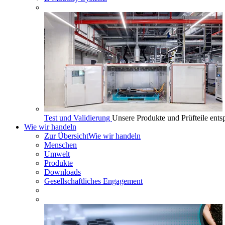
Test und Validierung
Unsere Produkte und Prüfteile ents
Wie wir handeln
Zur Übersicht
Wie wir handeln
Menschen
Umwelt
Produkte
Downloads
Gesellschaftliches Engagement