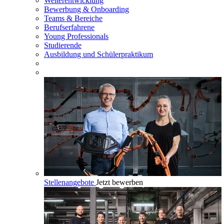
Weiterentwicklung
Bewerbung & Onboarding
Teams & Bereiche
Berufserfahrene
Young Professionals
Studierende
Ausbildung und Schülerpraktikum
Stellenangebote
Jetzt bewerben