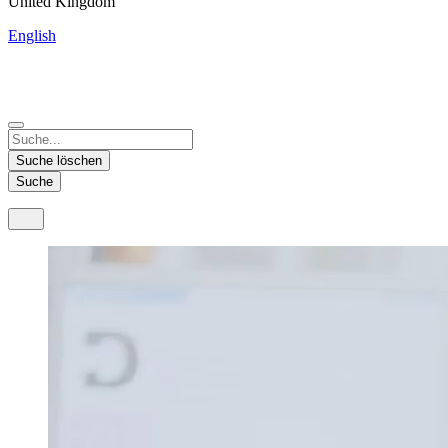
United Kingdom
English
China
Mexico
Tunisie
Supplier Portal
Español
Français
Deutsch
English
中文
Nicaragua
India
Suche löschen
Español
English
Suche
United States
Malaysia
English
English
Thailand
ภาษาไทย
Vietnam
Tiếng Việt