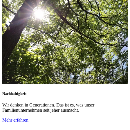
Nachhaltigkeit
E
Wir denken in Generationen. Das ist es, was unser
W
Familienunternehmen seit jeher ausmacht.
U
g
Mehr erfahren
M