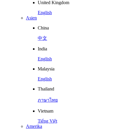
United Kingdom
English
Asien
China
中文
India
English
Malaysia
English
Thailand
ภาษาไทย
Vietnam
Tiếng Việt
Amerika