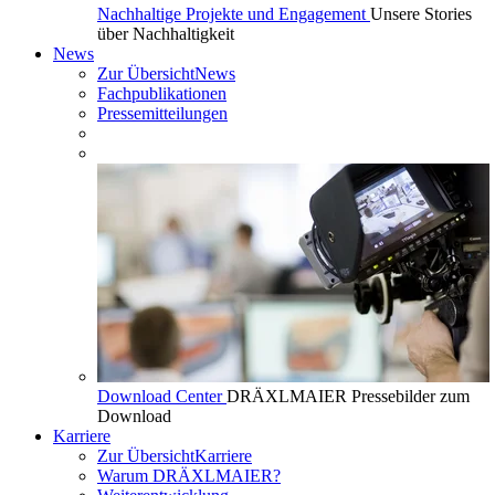
Nachhaltige Projekte und Engagement
Unsere Stories
über Nachhaltigkeit
News
Zur Übersicht
News
Fachpublikationen
Pressemitteilungen
Download Center
DRÄXLMAIER Pressebilder zum
Download
Karriere
Zur Übersicht
Karriere
Warum DRÄXLMAIER?