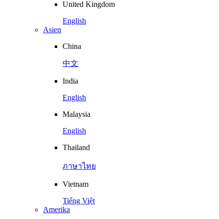
United Kingdom
English
Asien
China
中文
India
English
Malaysia
English
Thailand
ภาษาไทย
Vietnam
Tiếng Việt
Amerika