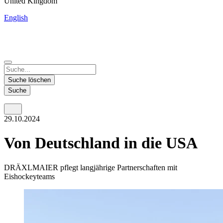
United Kingdom
English
China
Mexico
Tunisie
Supplier Portal
Español
Français
Deutsch
English
中文
Nicaragua
India
Suche löschen
Español
English
Suche
United States
Malaysia
29.10.2024
English
English
Thailand
Von Deutschland in die USA
ภาษาไทย
DRÄXLMAIER pflegt langjährige Partnerschaften mit
Vietnam
Eishockeyteams
Tiếng Việt