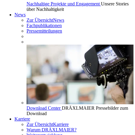
Nachhaltige Projekte und Engagement
Unsere Stories
über Nachhaltigkeit
News
Zur Übersicht
News
Fachpublikationen
Pressemitteilungen
Download Center
DRÄXLMAIER Pressebilder zum
Download
Karriere
Zur Übersicht
Karriere
Warum DRÄXLMAIER?