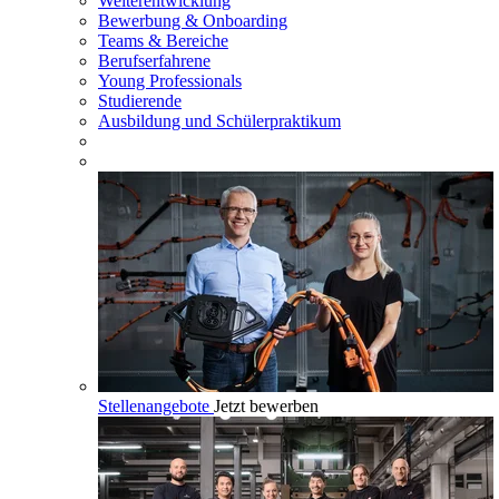
Weiterentwicklung
Bewerbung & Onboarding
Teams & Bereiche
Berufserfahrene
Young Professionals
Studierende
Ausbildung und Schülerpraktikum
Stellenangebote
Jetzt bewerben