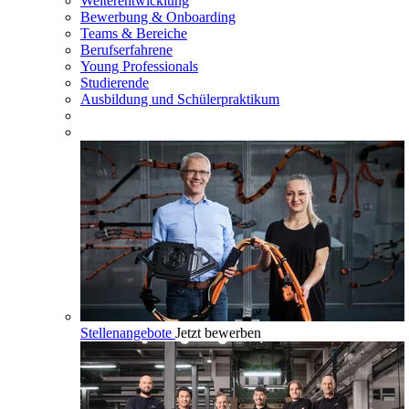
Weiterentwicklung
Bewerbung & Onboarding
Teams & Bereiche
Berufserfahrene
Young Professionals
Studierende
Ausbildung und Schülerpraktikum
Stellenangebote
Jetzt bewerben