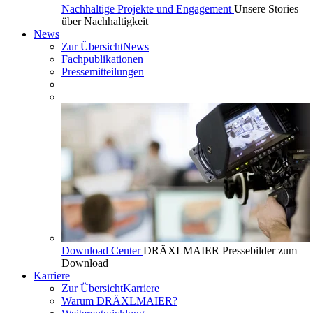
Nachhaltige Projekte und Engagement
Unsere Stories
über Nachhaltigkeit
News
Zur Übersicht
News
Fachpublikationen
Pressemitteilungen
Download Center
DRÄXLMAIER Pressebilder zum
Download
Karriere
Zur Übersicht
Karriere
Warum DRÄXLMAIER?