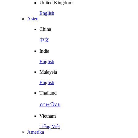
United Kingdom
English
Asien
China
中文
India
English
Malaysia
English
Thailand
ภาษาไทย
Vietnam
Tiếng Việt
Amerika