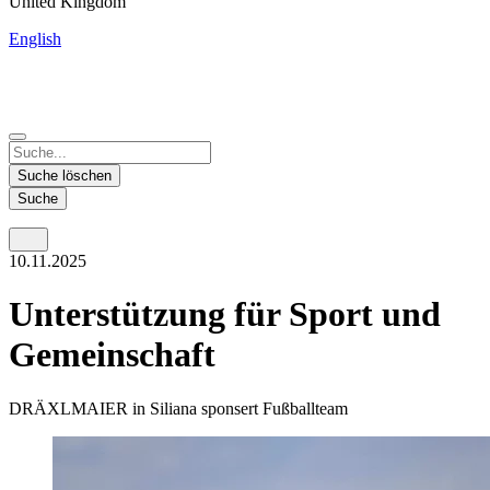
United Kingdom
English
China
Mexico
Tunisie
Supplier Portal
Español
Français
Deutsch
English
中文
Nicaragua
India
Suche löschen
Español
English
Suche
United States
Malaysia
10.11.2025
English
English
Thailand
Unterstützung für Sport und
ภาษาไทย
Gemeinschaft
Vietnam
DRÄXLMAIER in Siliana sponsert Fußballteam
Tiếng Việt