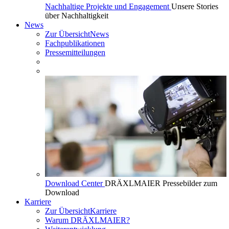
Nachhaltige Projekte und Engagement
Unsere Stories
über Nachhaltigkeit
News
Zur Übersicht
News
Fachpublikationen
Pressemitteilungen
Download Center
DRÄXLMAIER Pressebilder zum
Download
Karriere
Zur Übersicht
Karriere
Warum DRÄXLMAIER?