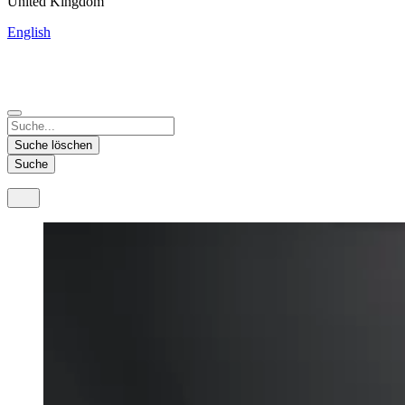
United Kingdom
English
China
Mexico
Tunisie
Supplier Portal
Español
Français
Deutsch
English
中文
Nicaragua
India
Suche löschen
Español
English
Suche
United States
Malaysia
English
English
Thailand
ภาษาไทย
Vietnam
Tiếng Việt