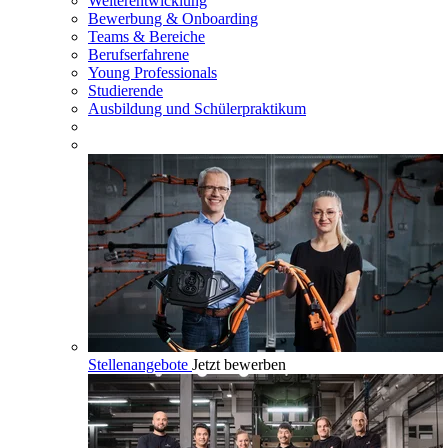
Weiterentwicklung
Bewerbung & Onboarding
Teams & Bereiche
Berufserfahrene
Young Professionals
Studierende
Ausbildung und Schülerpraktikum
Stellenangebote
Jetzt bewerben