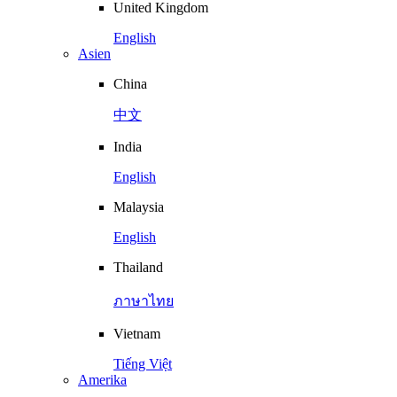
United Kingdom
English
Asien
China
中文
India
English
Malaysia
English
Thailand
ภาษาไทย
Vietnam
Tiếng Việt
Amerika