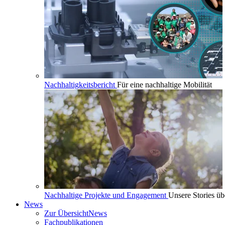
Nachhaltigkeitsbericht
Für eine nachhaltige Mobilität
Nachhaltige Projekte und Engagement
Unsere Stories üb
News
Zur Übersicht
News
Fachpublikationen