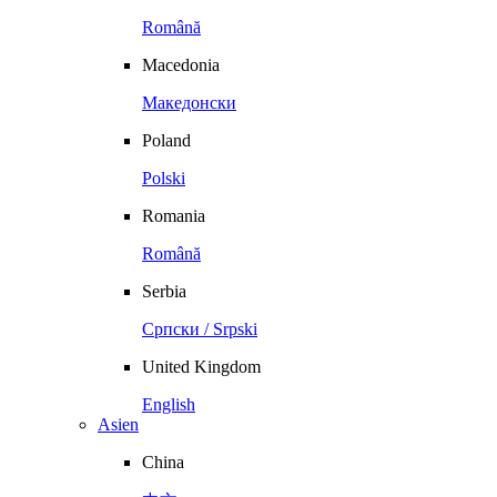
Română
Macedonia
Македонски
Poland
Polski
Romania
Română
Serbia
Српски / Srpski
United Kingdom
English
Asien
China