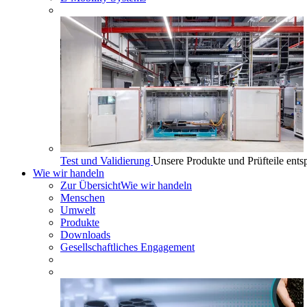
Test und Validierung
Unsere Produkte und Prüfteile ents
Wie wir handeln
Zur Übersicht
Wie wir handeln
Menschen
Umwelt
Produkte
Downloads
Gesellschaftliches Engagement