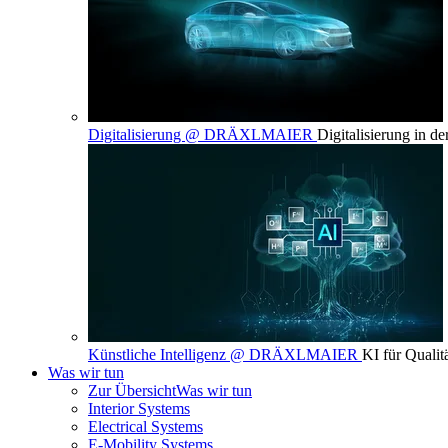
Digitalisierung @ DRÄXLMAIER
Digitalisierung in d
Künstliche Intelligenz @ DRÄXLMAIER
KI für Qualit
Was wir tun
Zur Übersicht
Was wir tun
Interior Systems
Electrical Systems
E-Mobility Systems