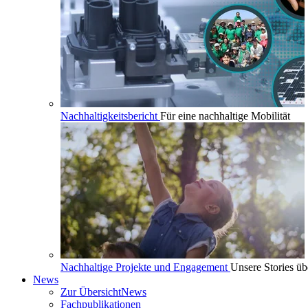
Nachhaltigkeitsbericht
Für eine nachhaltige Mobilität
Nachhaltige Projekte und Engagement
Unsere Stories üb
News
Zur Übersicht
News
Fachpublikationen