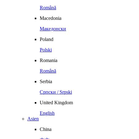
Română
Macedonia
Македонски
Poland
Polski
Romania
Română
Serbia
Српски / Srpski
United Kingdom
English
Asien
China