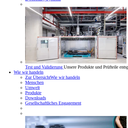
Test und Validierung
Unsere Produkte und Prüfteile ents
Wie wir handeln
Zur Übersicht
Wie wir handeln
Menschen
Umwelt
Produkte
Downloads
Gesellschaftliches Engagement