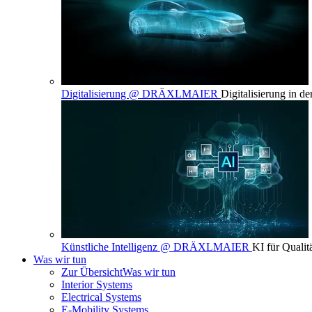
Digitalisierung @ DRÄXLMAIER
Digitalisierung in d
Künstliche Intelligenz @ DRÄXLMAIER
KI für Qualit
Was wir tun
Zur Übersicht
Was wir tun
Interior Systems
Electrical Systems
E-Mobility Systems