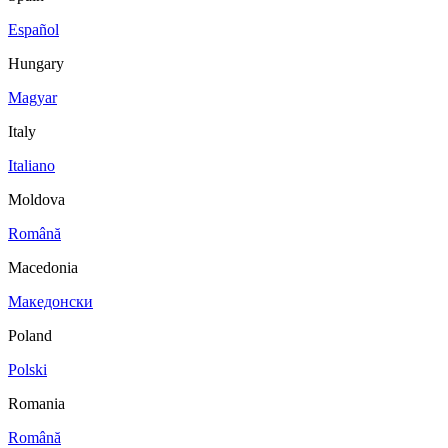
Español
Hungary
Magyar
Italy
Italiano
Moldova
Română
Macedonia
Македонски
Poland
Polski
Romania
Română