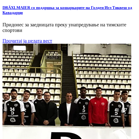
DRÄXLMAIER со поддршка за кошаркарите на Голден Игл Тиквеш од
Кавадарци
Придонес за заедницата преку унапредување на тимските
спортови
Прочитај ја целата вест