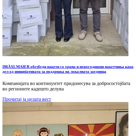
DRÄXLMAIER обезбеди пакети со храна и новогодишни пакетчиња како
дел од иницијативата за поддршка на локалната заедница
Компанијата во континуитет придонесува за добросостојбата
во регионите кадешто делува
Прочитај ја целата вест