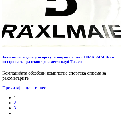
Јакнење на заедницата преку развој на спортот: DRÄXLMAIER со
поддршка за градскиот ракометен клуб Тиквеш
Компанијата обезбеди комплетна спортска опрема за
ракометарите
Прочитај ја целата вест
1
2
3