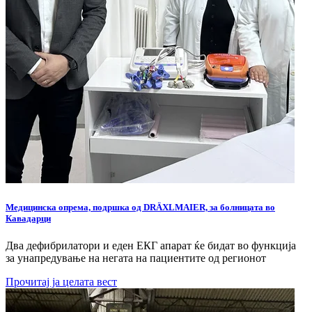
Медицинска опрема, подршка од DRÄXLMAIER, за болницата во
Кавадарци
Два дефибрилатори и еден ЕКГ апарат ќе бидат во функција
за унапредување на негата на пациентите од регионот
Прочитај ја целата вест