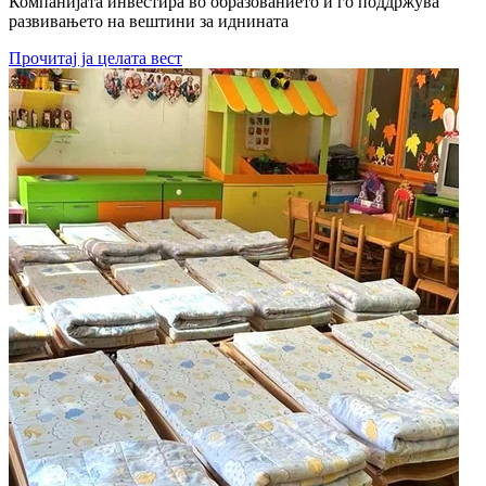
Компанијата инвестира во образованието и го поддржува
развивањето на вештини за иднината
Прочитај ја целата вест