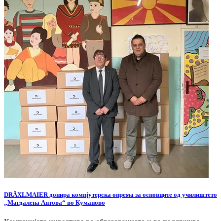
DRÄXLMAIER донира компјутерска опрема за основците од училиштето
„Магдалена Антова“ во Куманово