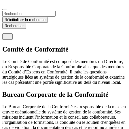
Español
Español
Deutsch
English
English
Hungary
United States
Malaysia
Réinitialiser la recherche
Magyar
English
English
Rechercher
Italy
Thailand
Italiano
ภาษาไทย
Comité de Conformité
Moldova
Vietnam
Le Comité de Conformité est composé des membres du Directoire,
Română
Tiếng Việt
du Responsable Corporate de la Conformité ainsi que des membres
du Comité d’Experts en Conformité. Il traite les questions
Macedonia
stratégiques liées au système de gestion de la conformité et examine
Македонски
les cas présentant une portée significative au-delà du niveau local.
Poland
Bureau Corporate de la Conformité
Polski
Le Bureau Corporate de la Conformité est responsable de la mise en
Romania
œuvre opérationnelle du système de gestion de la conformité. Ses
missions incluent l’information et le conseil aux collaborateurs,
Română
l’organisation de formations, la conduite ou le soutien d’enquêtes en
cas de violation, la documentation des cas et le reporting auprès du