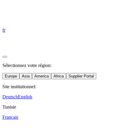
fr
Sélectionnez votre région:
Europe
Asia
America
Africa
Supplier Portal
Site institutionnel:
Deutsch
English
Austria
China
Mexico
Tunisie
Deutsch
Español
Français
中文
Spain
Nicaragua
Supplier Portal
India