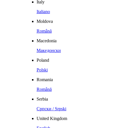
Italy
Italiano
Moldova
Română
Macedonia
Македонски
Poland
Polski
Romania
Română
Serbia
Српски / Srpski
United Kingdom