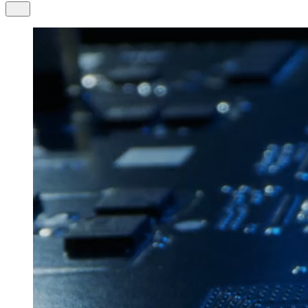
Thailand
Italiano
ภาษาไทย
Moldova
Vietnam
Română
Tiếng Việt
Macedonia
Македонски
Poland
Polski
Romania
Română
Serbia
Српски / Srpski
United Kingdom
English