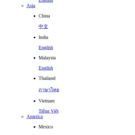
English
Asia
China
中文
India
English
Malaysia
English
Thailand
ภาษาไทย
Vietnam
Tiếng Việt
America
Mexico