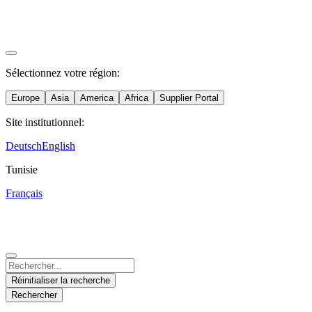
Sélectionnez votre région:
Europe
Asia
America
Africa
Supplier Portal
Site institutionnel:
Deutsch
English
Austria
China
Mexico
Tunisie
Deutsch
Español
Français
中文
Spain
Nicaragua
Supplier Portal
India
Español
Español
Deutsch
English
English
Hungary
United States
Malaysia
Réinitialiser la recherche
Magyar
English
English
Rechercher
Italy