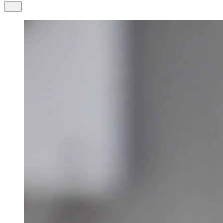
Thailand
Italiano
ภาษาไทย
Moldova
Vietnam
Română
Tiếng Việt
Macedonia
Македонски
Poland
Polski
Romania
Română
Serbia
Српски / Srpski
United Kingdom
English