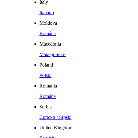
Italy
Italiano
Moldova
Română
Macedonia
Македонски
Poland
Polski
Romania
Română
Serbia
Српски / Srpski
United Kingdom