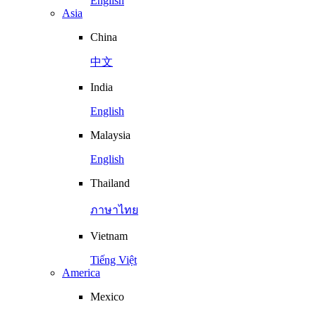
English
Asia
China
中文
India
English
Malaysia
English
Thailand
ภาษาไทย
Vietnam
Tiếng Việt
America
Mexico