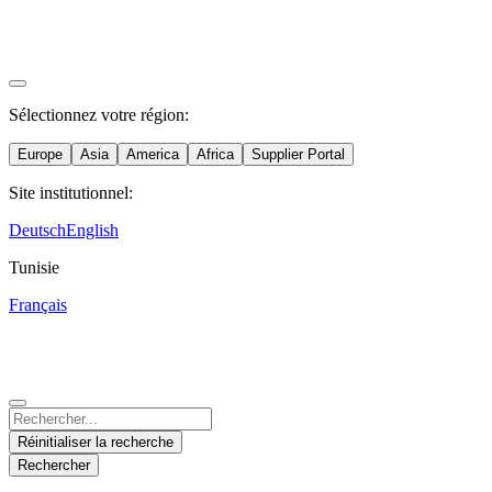
Sélectionnez votre région:
Europe
Asia
America
Africa
Supplier Portal
Site institutionnel:
Deutsch
English
Austria
China
Mexico
Tunisie
Deutsch
Español
Français
中文
Spain
Nicaragua
Supplier Portal
India
Español
Español
Deutsch
English
English
Hungary
United States
Malaysia
Réinitialiser la recherche
Magyar
English
English
Rechercher
Italy