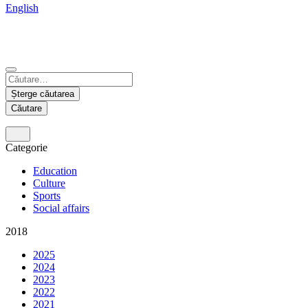
English
China
Mexico
Tunisie
Supplier Portal
Español
Français
Deutsch
English
中文
Nicaragua
India
Șterge căutarea
Español
English
Căutare
United States
Malaysia
Categorie
English
English
Education
Thailand
Culture
Sports
ภาษาไทย
Social affairs
Vietnam
2018
Tiếng Việt
2025
2024
2023
2022
2021