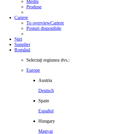
Mediu
Produse
Cariere
To overview
Cariere
Posturi disponibile
Știri
Supplier
Română
Selectați regiunea dvs.:
Europe
Austria
Deutsch
Spain
Español
Hungary
Magyar