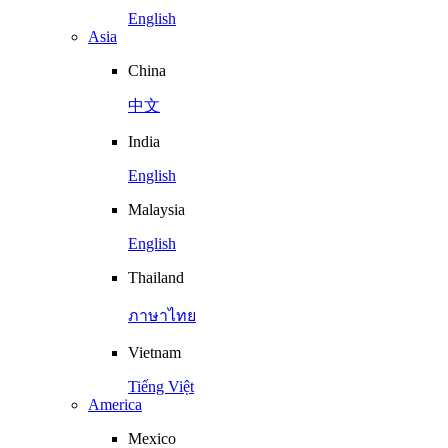
English
Asia
China
中文
India
English
Malaysia
English
Thailand
ภาษาไทย
Vietnam
Tiếng Việt
America
Mexico