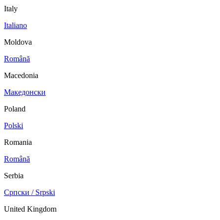
Italy
Italiano
Moldova
Română
Macedonia
Македонски
Poland
Polski
Romania
Română
Serbia
Српски / Srpski
United Kingdom