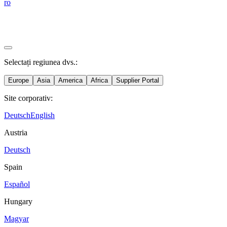
ro
Selectați regiunea dvs.:
Europe
Asia
America
Africa
Supplier Portal
Site corporativ:
Deutsch
English
Austria
Deutsch
Spain
Español
Hungary
Magyar