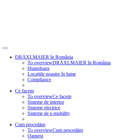
DRÄXLMAIER în România
To overview
DRÄXLMAIER în România
Hunedoara
Locațiile noastre în lume
Compliance
Ce facem
To overview
Ce facem
Sisteme de interior
Sisteme electrice
Sisteme de e-mobility
Cum procedăm
To overview
Cum procedăm
Oameni