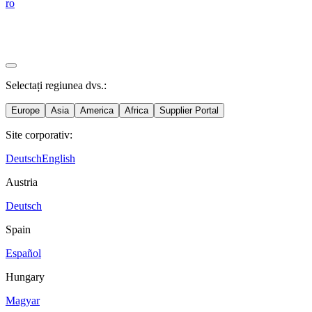
ro
Selectați regiunea dvs.:
Europe
Asia
America
Africa
Supplier Portal
Site corporativ:
Deutsch
English
Austria
Deutsch
Spain
Español
Hungary
Magyar