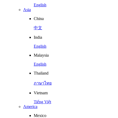
English
Asia
China
中文
India
English
Malaysia
English
Thailand
ภาษาไทย
Vietnam
Tiếng Việt
America
Mexico