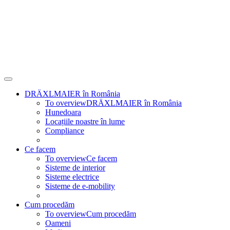
DRÄXLMAIER în România
To overview
DRÄXLMAIER în România
Hunedoara
Locațiile noastre în lume
Compliance
Ce facem
To overview
Ce facem
Sisteme de interior
Sisteme electrice
Sisteme de e-mobility
Cum procedăm
To overview
Cum procedăm
Oameni