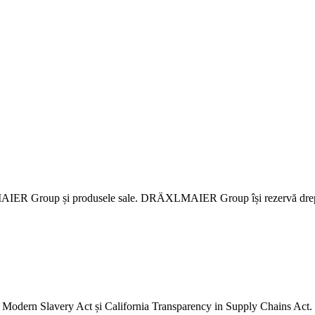
IER Group și produsele sale. DRÄXLMAIER Group își rezervă dreptul de
dern Slavery Act și California Transparency in Supply Chains Act.