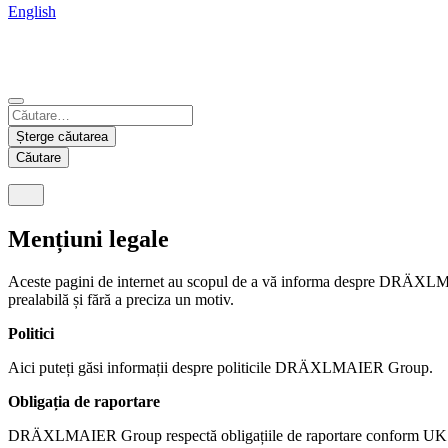
English
China
Mexico
Tunisie
Supplier Portal
Español
Français
Deutsch
English
中文
Nicaragua
India
Șterge căutarea
Español
English
Căutare
United States
Malaysia
English
English
Mențiuni legale
Thailand
Aceste pagini de internet au scopul de a vă informa despre DRÄXLMA
ภาษาไทย
prealabilă și fără a preciza un motiv.
Vietnam
Politici
Tiếng Việt
Aici puteți găsi informații despre politicile DRÄXLMAIER Group.
Obligația de raportare
DRÄXLMAIER Group respectă obligațiile de raportare conform UK Mo