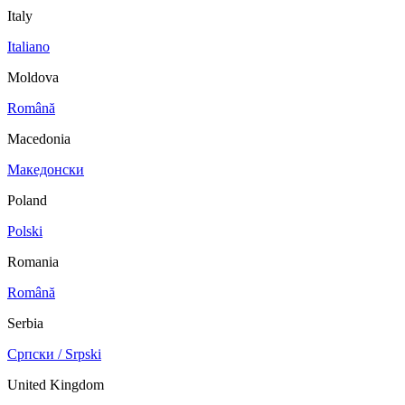
Italy
Italiano
Moldova
Română
Macedonia
Македонски
Poland
Polski
Romania
Română
Serbia
Српски / Srpski
United Kingdom