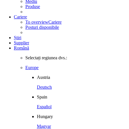
Mediu
Produse
Cariere
To overview
Cariere
Posturi disponibile
Știri
Supplier
Română
Selectați regiunea dvs.:
Europe
Austria
Deutsch
Spain
Español
Hungary
Magyar