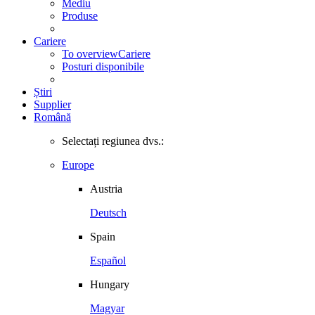
Mediu
Produse
Cariere
To overview
Cariere
Posturi disponibile
Știri
Supplier
Română
Selectați regiunea dvs.:
Europe
Austria
Deutsch
Spain
Español
Hungary
Magyar