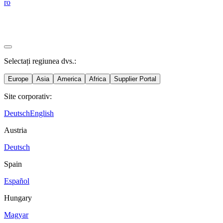
ro
Selectați regiunea dvs.:
Europe
Asia
America
Africa
Supplier Portal
Site corporativ:
Deutsch
English
Austria
Deutsch
Spain
Español
Hungary
Magyar