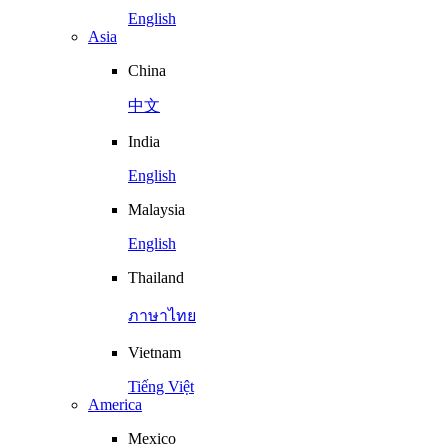
English
Asia
China
中文
India
English
Malaysia
English
Thailand
ภาษาไทย
Vietnam
Tiếng Việt
America
Mexico