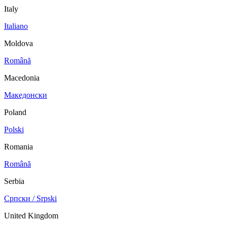
Italy
Italiano
Moldova
Română
Macedonia
Македонски
Poland
Polski
Romania
Română
Serbia
Српски / Srpski
United Kingdom