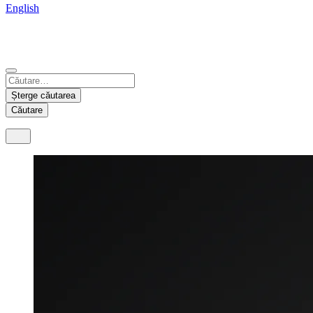
English
China
Mexico
Tunisie
Supplier Portal
Español
Français
Deutsch
English
中文
Nicaragua
India
Șterge căutarea
Español
English
Căutare
United States
Malaysia
English
English
Thailand
ภาษาไทย
Vietnam
Tiếng Việt