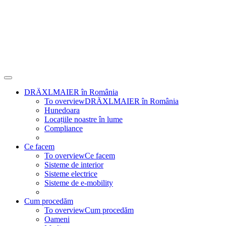
DRÄXLMAIER în România
To overview
DRÄXLMAIER în România
Hunedoara
Locațiile noastre în lume
Compliance
Ce facem
To overview
Ce facem
Sisteme de interior
Sisteme electrice
Sisteme de e-mobility
Cum procedăm
To overview
Cum procedăm
Oameni