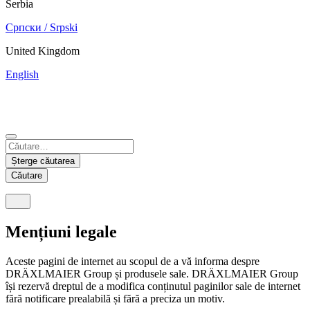
Serbia
Српски / Srpski
United Kingdom
English
China
Mexico
Tunisie
Supplier Portal
Español
Français
Deutsch
English
中文
Nicaragua
India
Șterge căutarea
Español
English
Căutare
United States
Malaysia
English
English
Mențiuni legale
Thailand
Aceste pagini de internet au scopul de a vă informa despre
ภาษาไทย
DRÄXLMAIER Group și produsele sale. DRÄXLMAIER Group
își rezervă dreptul de a modifica conținutul paginilor sale de internet
Vietnam
fără notificare prealabilă și fără a preciza un motiv.