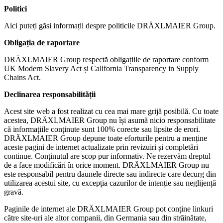
Tiếng Việt
Politici
Aici puteți găsi informații despre politicile DRÄXLMAIER Group.
Obligația de raportare
DRÄXLMAIER Group respectă obligațiile de raportare conform
UK Modern Slavery Act și California Transparency in Supply
Chains Act.
Declinarea responsabilității
Acest site web a fost realizat cu cea mai mare grijă posibilă. Cu toate
acestea, DRÄXLMAIER Group nu își asumă nicio responsabilitate
că informațiile conținute sunt 100% corecte sau lipsite de erori.
DRÄXLMAIER Group depune toate eforturile pentru a menține
aceste pagini de internet actualizate prin revizuiri și completări
continue. Conținutul are scop pur informativ. Ne rezervăm dreptul
de a face modificări în orice moment. DRÄXLMAIER Group nu
este responsabil pentru daunele directe sau indirecte care decurg din
utilizarea acestui site, cu excepția cazurilor de intenție sau neglijență
gravă.
Paginile de internet ale DRÄXLMAIER Group pot conține linkuri
către site-uri ale altor companii, din Germania sau din străinătate,