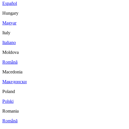
Español
Hungary
Magyar
Italy
Italiano
Moldova
Română
Macedonia
Македонски
Poland
Polski
Romania
Română