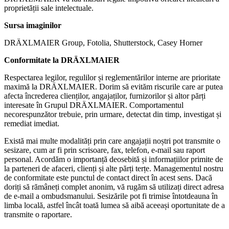
proprietății sale intelectuale.
Sursa imaginilor
DRÄXLMAIER Group, Fotolia, Shutterstock, Casey Horner
Conformitate la DRÄXLMAIER
Respectarea legilor, regulilor și reglementărilor interne are prioritate
maximă la DRÄXLMAIER. Dorim să evităm riscurile care ar putea
afecta încrederea clienților, angajaților, furnizorilor și altor părți
interesate în Grupul DRÄXLMAIER. Comportamentul
necorespunzător trebuie, prin urmare, detectat din timp, investigat și
remediat imediat.
Există mai multe modalități prin care angajații noștri pot transmite o
sesizare, cum ar fi prin scrisoare, fax, telefon, e-mail sau raport
personal. Acordăm o importanță deosebită și informațiilor primite de
la parteneri de afaceri, clienți și alte părți terțe. Managementul nostru
de conformitate este punctul de contact direct în acest sens. Dacă
doriți să rămâneți complet anonim, vă rugăm să utilizați direct adresa
de e-mail a ombudsmanului. Sesizările pot fi trimise întotdeauna în
limba locală, astfel încât toată lumea să aibă aceeași oportunitate de a
transmite o raportare.