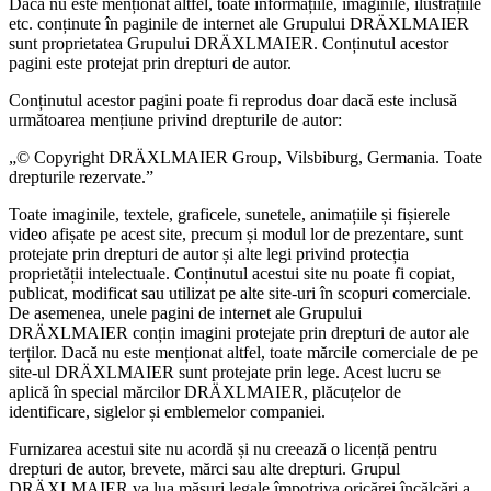
Dacă nu este menționat altfel, toate informațiile, imaginile, ilustrațiile
etc. conținute în paginile de internet ale Grupului DRÄXLMAIER
sunt proprietatea Grupului DRÄXLMAIER. Conținutul acestor
pagini este protejat prin drepturi de autor.
Conținutul acestor pagini poate fi reprodus doar dacă este inclusă
următoarea mențiune privind drepturile de autor:
„© Copyright DRÄXLMAIER Group, Vilsbiburg, Germania. Toate
drepturile rezervate.”
Toate imaginile, textele, graficele, sunetele, animațiile și fișierele
video afișate pe acest site, precum și modul lor de prezentare, sunt
protejate prin drepturi de autor și alte legi privind protecția
proprietății intelectuale. Conținutul acestui site nu poate fi copiat,
publicat, modificat sau utilizat pe alte site-uri în scopuri comerciale.
De asemenea, unele pagini de internet ale Grupului
DRÄXLMAIER conțin imagini protejate prin drepturi de autor ale
terților. Dacă nu este menționat altfel, toate mărcile comerciale de pe
site-ul DRÄXLMAIER sunt protejate prin lege. Acest lucru se
aplică în special mărcilor DRÄXLMAIER, plăcuțelor de
identificare, siglelor și emblemelor companiei.
Furnizarea acestui site nu acordă și nu creează o licență pentru
drepturi de autor, brevete, mărci sau alte drepturi. Grupul
DRÄXLMAIER va lua măsuri legale împotriva oricărei încălcări a