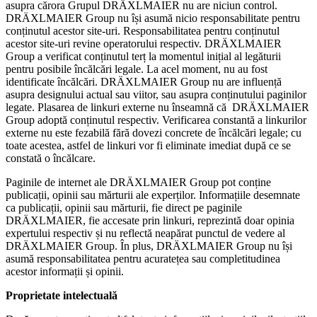
asupra cărora Grupul DRÄXLMAIER nu are niciun control.
DRÄXLMAIER Group nu își asumă nicio responsabilitate pentru
conținutul acestor site-uri. Responsabilitatea pentru conținutul
acestor site-uri revine operatorului respectiv. DRÄXLMAIER
Group a verificat conținutul terț la momentul inițial al legăturii
pentru posibile încălcări legale. La acel moment, nu au fost
identificate încălcări. DRÄXLMAIER Group nu are influență
asupra designului actual sau viitor, sau asupra conținutului paginilor
legate. Plasarea de linkuri externe nu înseamnă că DRÄXLMAIER
Group adoptă conținutul respectiv. Verificarea constantă a linkurilor
externe nu este fezabilă fără dovezi concrete de încălcări legale; cu
toate acestea, astfel de linkuri vor fi eliminate imediat după ce se
constată o încălcare.
Paginile de internet ale DRÄXLMAIER Group pot conține
publicații, opinii sau mărturii ale experților. Informațiile desemnate
ca publicații, opinii sau mărturii, fie direct pe paginile
DRÄXLMAIER, fie accesate prin linkuri, reprezintă doar opinia
expertului respectiv și nu reflectă neapărat punctul de vedere al
DRÄXLMAIER Group. În plus, DRÄXLMAIER Group nu își
asumă responsabilitatea pentru acuratețea sau completitudinea
acestor informații și opinii.
Proprietate intelectuală