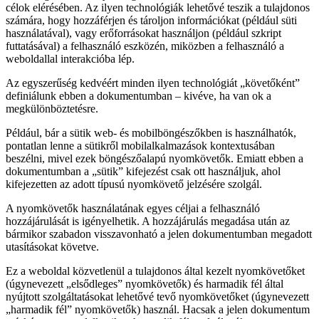
célok elérésében. Az ilyen technológiák lehetővé teszik a tulajdonos
Tiếng Việt
számára, hogy hozzáférjen és tároljon információkat (például süti
használatával), vagy erőforrásokat használjon (például szkript
futtatásával) a felhasználó eszközén, miközben a felhasználó a
weboldallal interakcióba lép.
Az egyszerűség kedvéért minden ilyen technológiát „követőként”
definiálunk ebben a dokumentumban – kivéve, ha van ok a
megkülönböztetésre.
Például, bár a sütik web- és mobilböngészőkben is használhatók,
pontatlan lenne a sütikről mobilalkalmazások kontextusában
beszélni, mivel ezek böngészőalapú nyomkövetők. Emiatt ebben a
dokumentumban a „sütik” kifejezést csak ott használjuk, ahol
kifejezetten az adott típusú nyomkövető jelzésére szolgál.
A nyomkövetők használatának egyes céljai a felhasználó
hozzájárulását is igényelhetik. A hozzájárulás megadása után az
bármikor szabadon visszavonható a jelen dokumentumban megadott
utasításokat követve.
Ez a weboldal közvetlenül a tulajdonos által kezelt nyomkövetőket
(úgynevezett „elsődleges” nyomkövetők) és harmadik fél által
nyújtott szolgáltatásokat lehetővé tevő nyomkövetőket (úgynevezett
„harmadik fél” nyomkövetők) használ. Hacsak a jelen dokumentum