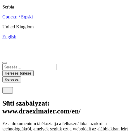
Serbia
Српски / Srpski
United Kingdom
English
China
Mexico
Tunisie
Supplier Portal
Español
Français
Deutsch
English
中文
Nicaragua
India
Keresés törlése
Español
English
Keresés
United States
Malaysia
English
English
Süti szabályzat:
Thailand
www.draexlmaier.com/en/
ภาษาไทย
Ez a dokumentum tájékoztatja a felhasználókat azokról a
technológiákról, amelyek segítik ezt a weboldalt az alábbiakban leírt
Vietnam