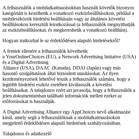
A felhasználók a mobilalkalmazásokban használt követők bizonyos
kategóriáit is kezelhetik a vonatkozó eszközbeállításokon, például a
mobileszközök hirdetési beállításain vagy az általános követési
beállításokon keresztüli leiratkozással (a felhasználók megnyithatják
az eszközbeállításokat, és megkereshetik a vonatkozó beállítást).
Hogyan iratkozhat le az érdeklődésen alapuló hirdetésekről?
A fentiek ellenére a felhasználók követhetik
a YourOnlineChoices (EU), a Network Advertising Initiative (USA)
és a Digital Advertising
Alliance (USA), DAAC (Kanada), DDAI (Japán) vagy más
hasonló szolgáltatások által biztosított utasításokat. Az ilyen
kezdeményezések lehetővé teszik a felhasználók számára, hogy a
legtöbb hirdetési eszköz esetében kiválasszák a követési
beállításaikat. A tulajdonos ezért azt javasolja, hogy a felhasználók a
jelen dokumentumban található információk mellett ezeket az
erőforrásokat is használják.
A Digital Advertising Alliance egy AppChoices nevű alkalmazást
kínál, amely segít a felhasználóknak a mobilalkalmazásokon
megjelenő érdeklődésen alapuló hirdetések szabályozásában.
Tulajdonos és adatkezelő