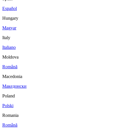
Español
Hungary
Magyar
Italy
Italiano
Moldova
Română
Macedonia
Македонски
Poland
Polski
Romania
Română