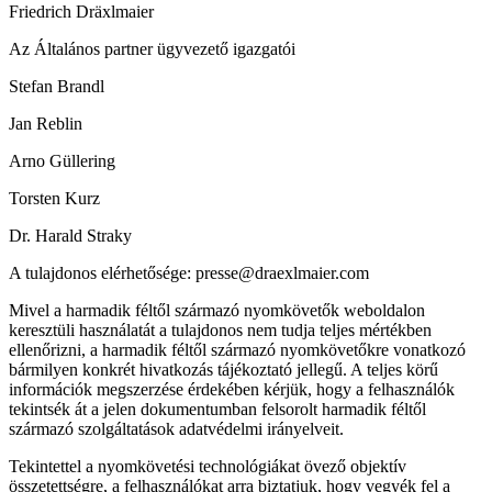
Friedrich Dräxlmaier
Az Általános partner ügyvezető igazgatói
Stefan Brandl
Jan Reblin
Arno Güllering
Torsten Kurz
Dr. Harald Straky
A tulajdonos elérhetősége: presse@draexlmaier.com
Mivel a harmadik féltől származó nyomkövetők weboldalon
keresztüli használatát a tulajdonos nem tudja teljes mértékben
ellenőrizni, a harmadik féltől származó nyomkövetőkre vonatkozó
bármilyen konkrét hivatkozás tájékoztató jellegű. A teljes körű
információk megszerzése érdekében kérjük, hogy a felhasználók
tekintsék át a jelen dokumentumban felsorolt ​​harmadik féltől
származó szolgáltatások adatvédelmi irányelveit.
Tekintettel a nyomkövetési technológiákat övező objektív
összetettségre, a felhasználókat arra biztatjuk, hogy vegyék fel a