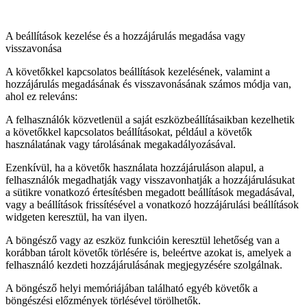
A beállítások kezelése és a hozzájárulás megadása vagy
visszavonása
A követőkkel kapcsolatos beállítások kezelésének, valamint a
hozzájárulás megadásának és visszavonásának számos módja van,
ahol ez releváns:
A felhasználók közvetlenül a saját eszközbeállításaikban kezelhetik
a követőkkel kapcsolatos beállításokat, például a követők
használatának vagy tárolásának megakadályozásával.
Ezenkívül, ha a követők használata hozzájáruláson alapul, a
felhasználók megadhatják vagy visszavonhatják a hozzájárulásukat
a sütikre vonatkozó értesítésben megadott beállítások megadásával,
vagy a beállítások frissítésével a vonatkozó hozzájárulási beállítások
widgeten keresztül, ha van ilyen.
A böngésző vagy az eszköz funkcióin keresztül lehetőség van a
korábban tárolt követők törlésére is, beleértve azokat is, amelyek a
felhasználó kezdeti hozzájárulásának megjegyzésére szolgálnak.
A böngésző helyi memóriájában található egyéb követők a
böngészési előzmények törlésével törölhetők.