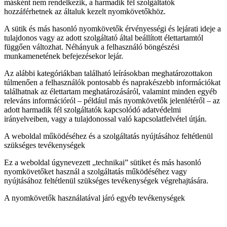
másként nem rendelkezik, a harmadik fél szolgáltatók
hozzáférhetnek az általuk kezelt nyomkövetőkhöz.
A sütik és más hasonló nyomkövetők érvényességi és lejárati ideje a
tulajdonos vagy az adott szolgáltató által beállított élettartamtól
függően változhat. Néhányuk a felhasználó böngészési
munkamenetének befejezésekor lejár.
Az alábbi kategóriákban található leírásokban meghatározottakon
túlmenően a felhasználók pontosabb és naprakészebb információkat
találhatnak az élettartam meghatározásáról, valamint minden egyéb
releváns információról – például más nyomkövetők jelenlétéről – az
adott harmadik fél szolgáltatók kapcsolódó adatvédelmi
irányelveiben, vagy a tulajdonossal való kapcsolatfelvétel útján.
A weboldal működéséhez és a szolgáltatás nyújtásához feltétlenül
szükséges tevékenységek
Ez a weboldal úgynevezett „technikai” sütiket és más hasonló
nyomkövetőket használ a szolgáltatás működéséhez vagy
nyújtásához feltétlenül szükséges tevékenységek végrehajtására.
A nyomkövetők használatával járó egyéb tevékenységek