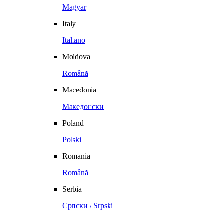
Magyar
Italy
Italiano
Moldova
Română
Macedonia
Македонски
Poland
Polski
Romania
Română
Serbia
Српски / Srpski