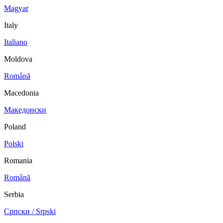
Magyar
Italy
Italiano
Moldova
Română
Macedonia
Македонски
Poland
Polski
Romania
Română
Serbia
Српски / Srpski