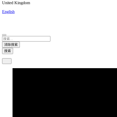
United Kingdom
English
China
Mexico
Tunisie
Supplier Portal
Español
Français
Deutsch
English
中文
Nicaragua
India
清除搜索
Español
English
搜索
United States
Malaysia
English
English
Thailand
ภาษาไทย
Vietnam
Tiếng Việt