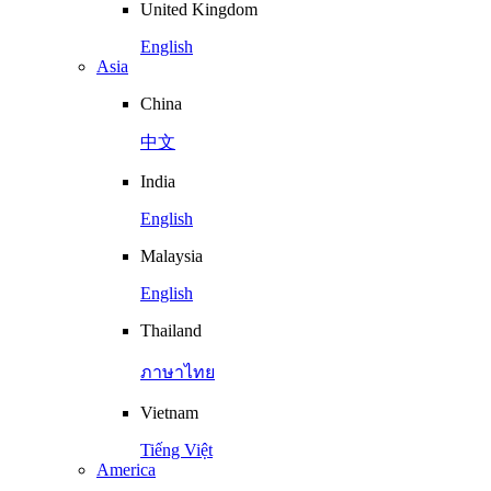
United Kingdom
English
Asia
China
中文
India
English
Malaysia
English
Thailand
ภาษาไทย
Vietnam
Tiếng Việt
America