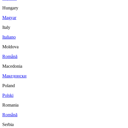
Hungary
Magyar
Italy
Italiano
Moldova
Română
Macedonia
Македонски
Poland
Polski
Romania
Română
Serbia