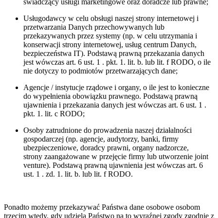
świadczący usługi marketingowe oraz doradcze lub prawne;
Usługodawcy w celu obsługi naszej strony internetowej i
przetwarzania Danych przechowywanych lub
przekazywanych przez systemy (np. w celu utrzymania i
konserwacji strony internetowej, usług centrum Danych,
bezpieczeństwa IT). Podstawą prawną przekazania danych
jest wówczas art. 6 ust. 1 . pkt. 1. lit. b. lub lit. f RODO, o ile
nie dotyczy to podmiotów przetwarzających dane;
Agencje / instytucje rządowe i organy, o ile jest to konieczne
do wypełnienia obowiązku prawnego. Podstawą prawną
ujawnienia i przekazania danych jest wówczas art. 6 ust. 1 .
pkt. 1. lit. c RODO;
Osoby zatrudnione do prowadzenia naszej działalności
gospodarczej (np. agencje, audytorzy, banki, firmy
ubezpieczeniowe, doradcy prawni, organy nadzorcze,
strony zaangażowane w przejęcie firmy lub utworzenie joint
venture). Podstawą prawną ujawnienia jest wówczas art. 6
ust. 1 . zd. 1. lit. b. lub lit. f RODO.
Ponadto możemy przekazywać Państwa dane osobowe osobom
trzecim wtedy, gdy udzielą Państwo na to wyraźnej zgody zgodnie z