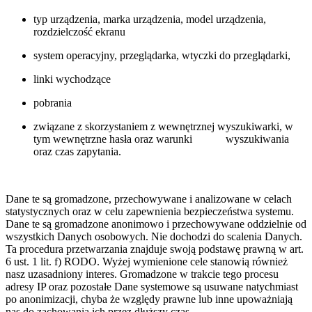
typ urządzenia, marka urządzenia, model urządzenia,
rozdzielczość ekranu
system operacyjny, przeglądarka, wtyczki do przeglądarki,
linki wychodzące
pobrania
związane z skorzystaniem z wewnętrznej wyszukiwarki, w
tym wewnętrzne hasła oraz warunki wyszukiwania
oraz czas zapytania.
Dane te są gromadzone, przechowywane i analizowane w celach
statystycznych oraz w celu zapewnienia bezpieczeństwa systemu.
Dane te są gromadzone anonimowo i przechowywane oddzielnie od
wszystkich Danych osobowych. Nie dochodzi do scalenia Danych.
Ta procedura przetwarzania znajduje swoją podstawę prawną w art.
6 ust. 1 lit. f) RODO. Wyżej wymienione cele stanowią również
nasz uzasadniony interes. Gromadzone w trakcie tego procesu
adresy IP oraz pozostałe Dane systemowe są usuwane natychmiast
po anonimizacji, chyba że względy prawne lub inne upoważniają
nas do zachowania ich przez dłuższy czas.