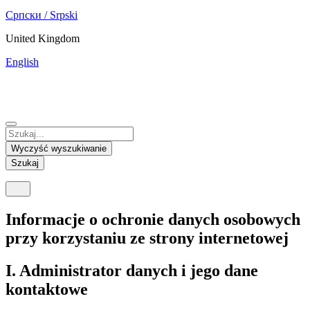
Српски / Srpski
United Kingdom
English
China
Mexico
Tunisie
Supplier Portal
Español
Français
Deutsch
English
中文
Nicaragua
India
Wyczyść wyszukiwanie
Español
English
Szukaj
United States
Malaysia
English
English
Informacje o ochronie danych osobowych
Thailand
przy korzystaniu ze strony internetowej
ภาษาไทย
I. Administrator danych i jego dane
Vietnam
kontaktowe
Tiếng Việt