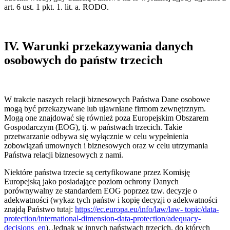
art. 6 ust. 1 pkt. 1. lit. a. RODO.
IV. Warunki przekazywania danych
osobowych do państw trzecich
W trakcie naszych relacji biznesowych Państwa Dane osobowe
mogą być przekazywane lub ujawniane firmom zewnętrznym.
Mogą one znajdować się również poza Europejskim Obszarem
Gospodarczym (EOG), tj. w państwach trzecich. Takie
przetwarzanie odbywa się wyłącznie w celu wypełnienia
zobowiązań umownych i biznesowych oraz w celu utrzymania
Państwa relacji biznesowych z nami.
Niektóre państwa trzecie są certyfikowane przez Komisję
Europejską jako posiadające poziom ochrony Danych
porównywalny ze standardem EOG poprzez tzw. decyzje o
adekwatności (wykaz tych państw i kopię decyzji o adekwatności
znajdą Państwo tutaj:
https://ec.europa.eu/info/law/law- topic/data-
protection/international-dimension-data-protection/adequacy-
decisions_en
). Jednak w innych państwach trzecich, do których