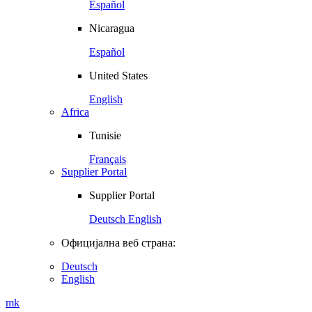
Español
Nicaragua
Español
United States
English
Africa
Tunisie
Français
Supplier Portal
Supplier Portal
Deutsch
English
Официјална веб страна:
Deutsch
English
mk