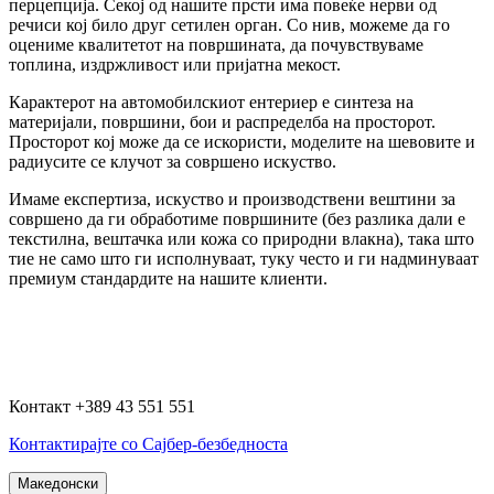
перцепција. Секој од нашите прсти има повеќе нерви од
речиси кој било друг сетилен орган. Со нив, можеме да го
оцениме квалитетот на површината, да почувствуваме
топлина, издржливост или пријатна мекост.
Карактерот на автомобилскиот ентериер е синтеза на
материјали, површини, бои и распределба на просторот.
Просторот кој може да се искористи, моделите на шевовите и
радиусите се клучот за совршено искуство.
Имаме експертиза, искуство и производствени вештини за
совршено да ги обработиме површините (без разлика дали е
текстилна, вештачка или кожа со природни влакна), така што
тие не само што ги исполнуваат, туку често и ги надминуваат
премиум стандардите на нашите клиенти.
Контакт +389 43 551 551
Контактирајте со Сајбер-безбедноста
Македонски