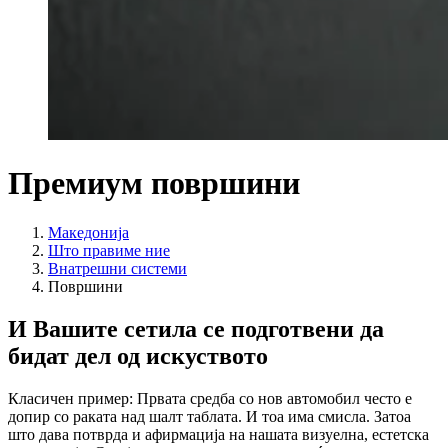
Премиум површини
Македонија
Што правиме ние
Внатрешни системи
Површини
И Вашите сетила се подготвени да
бидат дел од искуството
Класичен пример: Првата средба со нов автомобил често е
допир со раката над шалт таблата. И тоа има смисла. Затоа
што дава потврда и афирмација на нашата визуелна, естетска