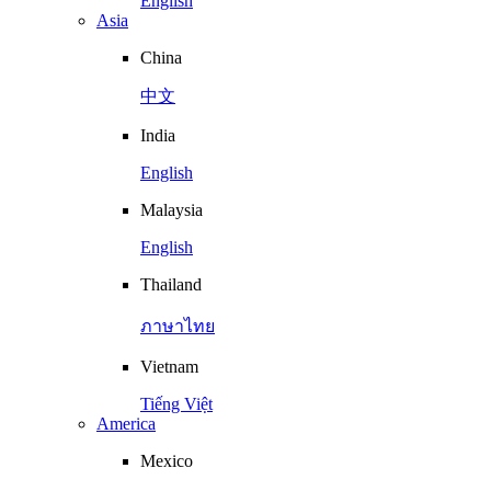
English
Asia
China
中文
India
English
Malaysia
English
Thailand
ภาษาไทย
Vietnam
Tiếng Việt
America
Mexico