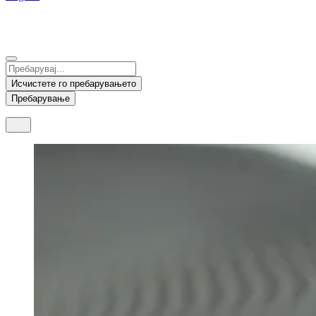
China
Mexico
Tunisie
Supplier Portal
Español
Français
Deutsch
English
中文
Nicaragua
India
Исчистете го пребарувањето
Español
English
Пребарување
United States
Malaysia
English
English
Thailand
ภาษาไทย
Vietnam
Tiếng Việt