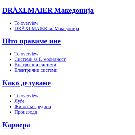
DRÄXLMAIER Македонија
To overview
DRÄXLMAIER во Македонија
Што правиме ние
To overview
Системи за Е-мобилност
Внатрешни системи
Електрични системи
Како делуваме
To overview
Луѓе
Животна средина
Производи
Кариера