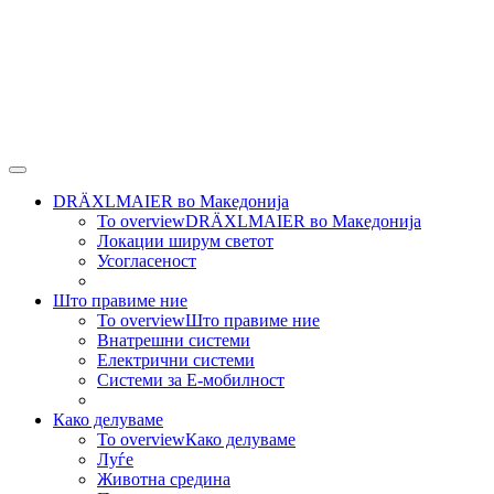
DRÄXLMAIER во Македонија
To overview
DRÄXLMAIER во Македонија
Локации ширум светот
Усогласеност
Што правиме ние
To overview
Што правиме ние
Внатрешни системи
Електрични системи
Системи за Е-мобилност
Како делуваме
To overview
Како делуваме
Луѓе
Животна средина