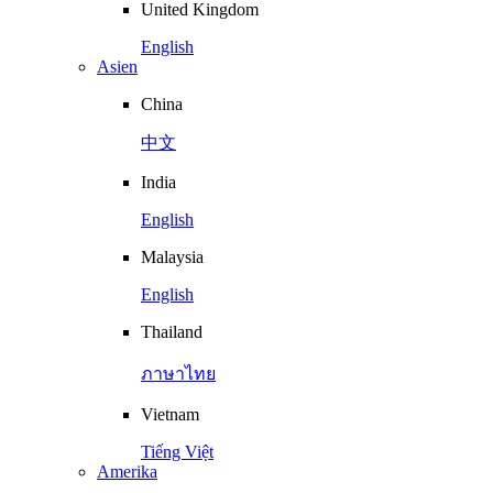
United Kingdom
English
Asien
China
中文
India
English
Malaysia
English
Thailand
ภาษาไทย
Vietnam
Tiếng Việt
Amerika