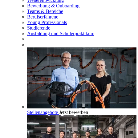
Weiterentwicklung
Bewerbung & Onboarding
Teams & Bereiche
Berufserfahrene
Young Professionals
Studierende
Ausbildung und Schülerpraktikum
Stellenangebote
Jetzt bewerben