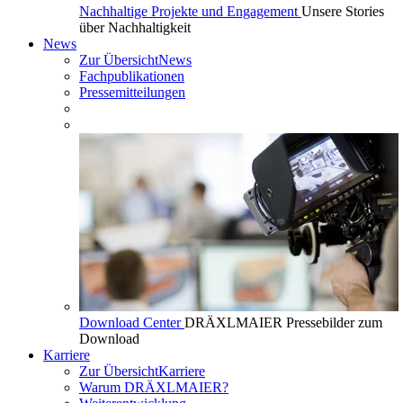
Nachhaltige Projekte und Engagement
Unsere Stories
über Nachhaltigkeit
News
Zur Übersicht
News
Fachpublikationen
Pressemitteilungen
Download Center
DRÄXLMAIER Pressebilder zum
Download
Karriere
Zur Übersicht
Karriere
Warum DRÄXLMAIER?