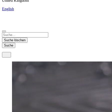
United Kingdom
English
China
Mexico
Tunisie
Supplier Portal
Español
Français
Deutsch
English
中文
Nicaragua
India
Suche löschen
Español
English
Suche
United States
Malaysia
English
English
Thailand
ภาษาไทย
Vietnam
Tiếng Việt